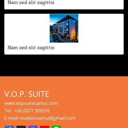
Nam sed elit sagittis
Nam sed elit sagittis
V.O.P. SUITE
www.vopsuitesamui.com
Tel: +66 (0)77 300555
E-mail: madeinsamui@gmail.com